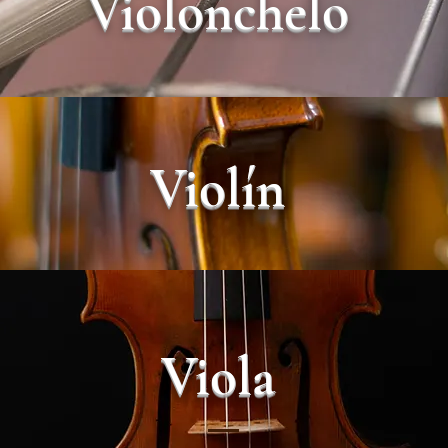
Violonchelo
Violín
Viola