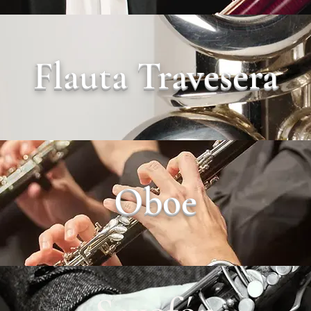
Flauta Travesera
Oboe